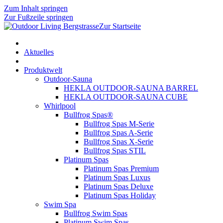
Zum Inhalt springen
Zur Fußzeile springen
Zur Startseite
Aktuelles
Produktwelt
Outdoor-Sauna
HEKLA OUTDOOR-SAUNA BARREL
HEKLA OUTDOOR-SAUNA CUBE
Whirlpool
Bullfrog Spas®
Bullfrog Spas M-Serie
Bullfrog Spas A-Serie
Bullfrog Spas X-Serie
Bullfrog Spas STIL
Platinum Spas
Platinum Spas Premium
Platinum Spas Luxus
Platinum Spas Deluxe
Platinum Spas Holiday
Swim Spa
Bullfrog Swim Spas
Platinum Swim Spas