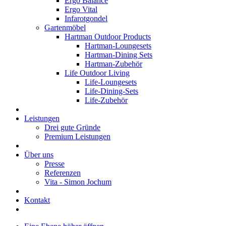
Ergo Balance
Ergo Vital
Infarotgondel
Gartenmöbel
Hartman Outdoor Products
Hartman-Loungesets
Hartman-Dining Sets
Hartman-Zubehör
Life Outdoor Living
Life-Loungesets
Life-Dining-Sets
Life-Zubehör
Leistungen
Drei gute Gründe
Premium Leistungen
Über uns
Presse
Referenzen
Vita - Simon Jochum
Kontakt