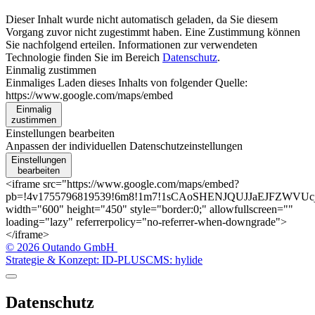
Dieser Inhalt wurde nicht automatisch geladen, da Sie diesem
Vorgang zuvor nicht zugestimmt haben. Eine Zustimmung können
Sie nachfolgend erteilen. Informationen zur verwendeten
Technologie finden Sie im Bereich
Datenschutz
.
Einmalig zustimmen
Einmaliges Laden dieses Inhalts von folgender Quelle:
https://www.google.com/maps/embed
Einmalig
zustimmen
Einstellungen bearbeiten
Anpassen der individuellen Datenschutzeinstellungen
Einstellungen
bearbeiten
<iframe src="https://www.google.com/maps/embed?
pb=!4v1755796819539!6m8!1m7!1sCAoSHENJQUJJaEJFZWVUcjFU
width="600" height="450" style="border:0;" allowfullscreen=""
loading="lazy" referrerpolicy="no-referrer-when-downgrade">
</iframe>
© 2026 Outando GmbH
Strategie & Konzept: ID-PLUS
CMS: hylide
Datenschutz