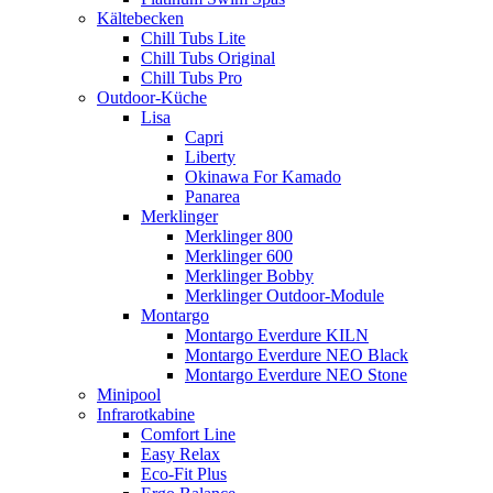
Kältebecken
Chill Tubs Lite
Chill Tubs Original
Chill Tubs Pro
Outdoor-Küche
Lisa
Capri
Liberty
Okinawa For Kamado
Panarea
Merklinger
Merklinger 800
Merklinger 600
Merklinger Bobby
Merklinger Outdoor-Module
Montargo
Montargo Everdure KILN
Montargo Everdure NEO Black
Montargo Everdure NEO Stone
Minipool
Infrarotkabine
Comfort Line
Easy Relax
Eco-Fit Plus