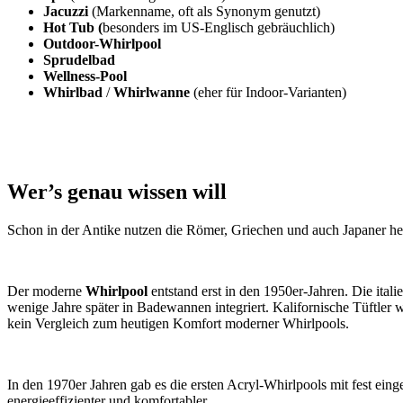
Jacuzzi
(Markenname, oft als Synonym genutzt)
Hot Tub (
besonders im US-Englisch gebräuchlich)
Outdoor-Whirlpool
Sprudelbad
Wellness-Pool
Whirlbad
/
Whirlwanne
(eher für Indoor-Varianten)
Wer’s genau wissen will
Schon in der Antike nutzen die Römer, Griechen und auch Japaner h
Der moderne
Whirlpool
entstand erst in den 1950er-Jahren. Die it
wenige Jahre später in Badewannen integriert. Kalifornische Tüftle
kein Vergleich zum heutigen Komfort moderner Whirlpools.
In den
1970er Jahren gab es die ersten Acryl-Whirlpools mit fest ei
energieeffizienter und komfortabler.