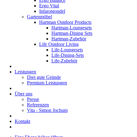
Ergo Balance
Ergo Vital
Infarotgondel
Gartenmöbel
Hartman Outdoor Products
Hartman-Loungesets
Hartman-Dining Sets
Hartman-Zubehör
Life Outdoor Living
Life-Loungesets
Life-Dining-Sets
Life-Zubehör
Leistungen
Drei gute Gründe
Premium Leistungen
Über uns
Presse
Referenzen
Vita - Simon Jochum
Kontakt