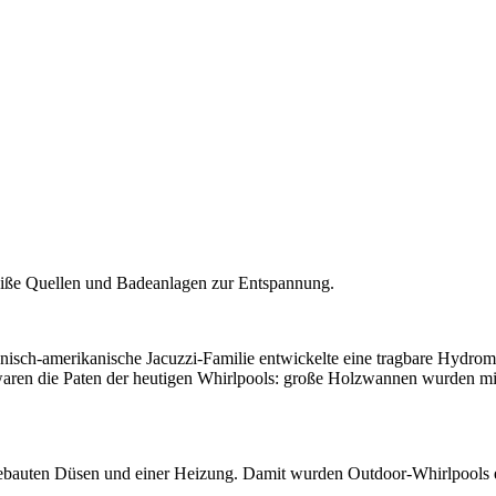
eiße Quellen und Badeanlagen zur Entspannung.
alienisch-amerikanische Jacuzzi-Familie entwickelte eine tragbare Hy
r waren die Paten der heutigen Whirlpools: große Holzwannen wurden 
ngebauten Düsen und einer Heizung. Damit wurden Outdoor-Whirlpools e