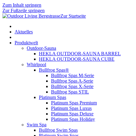
Zum Inhalt springen
Zur Fußzeile springen
Zur Startseite
Aktuelles
Produktwelt
Outdoor-Sauna
HEKLA OUTDOOR-SAUNA BARREL
HEKLA OUTDOOR-SAUNA CUBE
Whirlpool
Bullfrog Spas®
Bullfrog Spas M-Serie
Bullfrog Spas A-Serie
Bullfrog Spas X-Serie
Bullfrog Spas STIL
Platinum Spas
Platinum Spas Premium
Platinum Spas Luxus
Platinum Spas Deluxe
Platinum Spas Holiday
Swim Spa
Bullfrog Swim Spas
Platinum Swim Spas