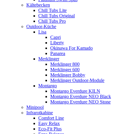
Kältebecken
Chill Tubs Lite
Chill Tubs Original
Chill Tubs Pro
Outdoor-Küche
Lisa
Capri
Liberty
Okinawa For Kamado
Panarea
Merklinger
Merklinger 800
Merklinger 600
Merklinger Bobby
Merklinger Outdoor-Module
Montargo
Montargo Everdure KILN
Montargo Everdure NEO Black
Montargo Everdure NEO Stone
Minipool
Infrarotkabine
Comfort Line
Easy Relax
Eco-Fit Plus