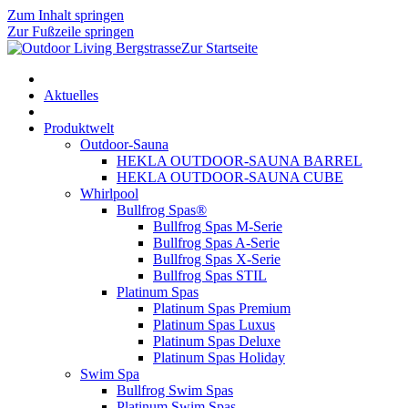
Zum Inhalt springen
Zur Fußzeile springen
Zur Startseite
Aktuelles
Produktwelt
Outdoor-Sauna
HEKLA OUTDOOR-SAUNA BARREL
HEKLA OUTDOOR-SAUNA CUBE
Whirlpool
Bullfrog Spas®
Bullfrog Spas M-Serie
Bullfrog Spas A-Serie
Bullfrog Spas X-Serie
Bullfrog Spas STIL
Platinum Spas
Platinum Spas Premium
Platinum Spas Luxus
Platinum Spas Deluxe
Platinum Spas Holiday
Swim Spa
Bullfrog Swim Spas
Platinum Swim Spas