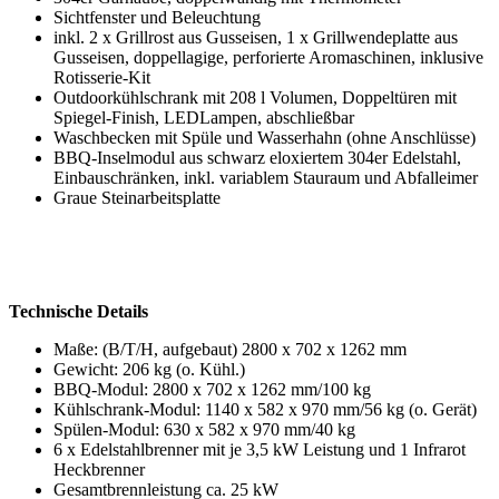
Sichtfenster und Beleuchtung
inkl. 2 x Grillrost aus Gusseisen, 1 x Grillwendeplatte aus
Gusseisen, doppellagige, perforierte Aromaschinen, inklusive
Rotisserie-Kit
Outdoorkühlschrank mit 208 l Volumen, Doppeltüren mit
Spiegel-Finish, LEDLampen, abschließbar
Waschbecken mit Spüle und Wasserhahn (ohne Anschlüsse)
BBQ-Inselmodul aus schwarz eloxiertem 304er Edelstahl,
Einbauschränken, inkl. variablem Stauraum und Abfalleimer
Graue Steinarbeitsplatte
Technische Details
Maße: (B/T/H, aufgebaut) 2800 x 702 x 1262 mm
Gewicht: 206 kg (o. Kühl.)
BBQ-Modul: 2800 x 702 x 1262 mm/100 kg
Kühlschrank-Modul: 1140 x 582 x 970 mm/56 kg (o. Gerät)
Spülen-Modul: 630 x 582 x 970 mm/40 kg
6 x Edelstahlbrenner mit je 3,5 kW Leistung und 1 Infrarot
Heckbrenner
Gesamtbrennleistung ca. 25 kW