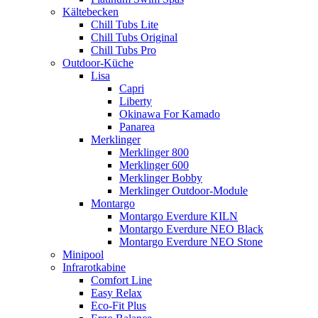
Kältebecken
Chill Tubs Lite
Chill Tubs Original
Chill Tubs Pro
Outdoor-Küche
Lisa
Capri
Liberty
Okinawa For Kamado
Panarea
Merklinger
Merklinger 800
Merklinger 600
Merklinger Bobby
Merklinger Outdoor-Module
Montargo
Montargo Everdure KILN
Montargo Everdure NEO Black
Montargo Everdure NEO Stone
Minipool
Infrarotkabine
Comfort Line
Easy Relax
Eco-Fit Plus