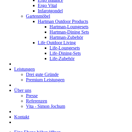
Ergo Balance
Ergo Vital
Infarotgondel
Gartenmöbel
Hartman Outdoor Products
Hartman-Loungesets
Hartman-Dining Sets
Hartman-Zubehör
Life Outdoor Living
Life-Loungesets
Life-Dining-Sets
Life-Zubehör
Leistungen
Drei gute Gründe
Premium Leistungen
Über uns
Presse
Referenzen
Vita - Simon Jochum
Kontakt