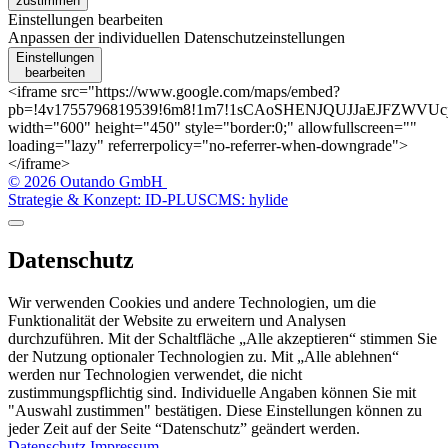
zustimmen
Einstellungen bearbeiten
Anpassen der individuellen Datenschutzeinstellungen
Einstellungen
bearbeiten
<iframe src="https://www.google.com/maps/embed?
pb=!4v1755796819539!6m8!1m7!1sCAoSHENJQUJJaEJFZWVUcjFU
width="600" height="450" style="border:0;" allowfullscreen=""
loading="lazy" referrerpolicy="no-referrer-when-downgrade">
</iframe>
© 2026 Outando GmbH
Strategie & Konzept: ID-PLUS
CMS: hylide
Datenschutz
Wir verwenden Cookies und andere Technologien, um die
Funktionalität der Website zu erweitern und Analysen
durchzuführen. Mit der Schaltfläche „Alle akzeptieren“ stimmen Sie
der Nutzung optionaler Technologien zu. Mit „Alle ablehnen“
werden nur Technologien verwendet, die nicht
zustimmungspflichtig sind. Individuelle Angaben können Sie mit
"Auswahl zustimmen" bestätigen. Diese Einstellungen können zu
jeder Zeit auf der Seite “Datenschutz” geändert werden.
Datenschutz
Impressum