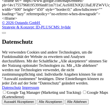
<iframe src="https://www.google.com/maps/embed?
pb=!4v1755796819539!6m8!1m7!1sCAoSHENJQUJJaEJFZWVUcjFU
width="600" height="450" style="border:0;" allowfullscreen=""
loading="lazy" referrerpolicy="no-referrer-when-downgrade">
</iframe>
© 2026 Outando GmbH
Strategie & Konzept: ID-PLUS
CMS: hylide
Datenschutz
Wir verwenden Cookies und andere Technologien, um die
Funktionalität der Website zu erweitern und Analysen
durchzuführen. Mit der Schaltfläche „Alle akzeptieren“ stimmen Sie
der Nutzung optionaler Technologien zu. Mit „Alle ablehnen“
werden nur Technologien verwendet, die nicht
zustimmungspflichtig sind. Individuelle Angaben können Sie mit
"Auswahl zustimmen" bestätigen. Diese Einstellungen können zu
jeder Zeit auf der Seite “Datenschutz” geändert werden.
Datenschutz
Impressum
Google Tag Manager (Marketing und Tracking)
Google Maps
(Kartendienst)
Auswahl Akzeptieren
Alle Akzeptieren
Alle Ablehnen