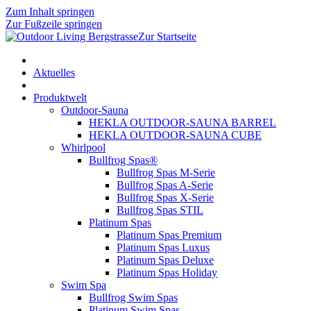
Zum Inhalt springen
Zur Fußzeile springen
Zur Startseite
Aktuelles
Produktwelt
Outdoor-Sauna
HEKLA OUTDOOR-SAUNA BARREL
HEKLA OUTDOOR-SAUNA CUBE
Whirlpool
Bullfrog Spas®
Bullfrog Spas M-Serie
Bullfrog Spas A-Serie
Bullfrog Spas X-Serie
Bullfrog Spas STIL
Platinum Spas
Platinum Spas Premium
Platinum Spas Luxus
Platinum Spas Deluxe
Platinum Spas Holiday
Swim Spa
Bullfrog Swim Spas
Platinum Swim Spas