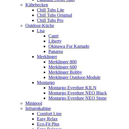
Kältebecken
Chill Tubs Lite
Chill Tubs Original
Chill Tubs Pro
Outdoor-Küche
Lisa
Capri
Liberty
Okinawa For Kamado
Panarea
Merklinger
Merklinger 800
Merklinger 600
Merklinger Bobby
Merklinger Outdoor-Module
Montargo
Montargo Everdure KILN
Montargo Everdure NEO Black
Montargo Everdure NEO Stone
Minipool
Infrarotkabine
Comfort Line
Easy Relax
Eco-Fit Plus