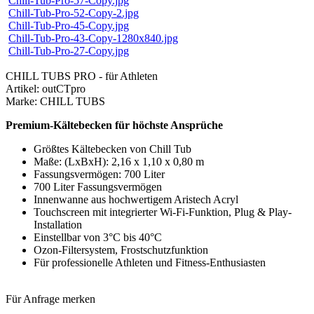
Chill-Tub-Pro-57-Copy.jpg
Chill-Tub-Pro-52-Copy-2.jpg
Chill-Tub-Pro-45-Copy.jpg
Chill-Tub-Pro-43-Copy-1280x840.jpg
Chill-Tub-Pro-27-Copy.jpg
CHILL TUBS PRO - für Athleten
Artikel: outCTpro
Marke: CHILL TUBS
Premium-Kältebecken für höchste Ansprüche
Größtes Kältebecken von Chill Tub
Maße: (LxBxH): 2,16 x 1,10 x 0,80 m
Fassungsvermögen: 700 Liter
700 Liter Fassungsvermögen
Innenwanne aus hochwertigem Aristech Acryl
Touchscreen mit integrierter Wi-Fi-Funktion, Plug & Play-
Installation
Einstellbar von 3°C bis 40°C
Ozon-Filtersystem, Frostschutzfunktion
Für professionelle Athleten und Fitness-Enthusiasten
Für Anfrage merken