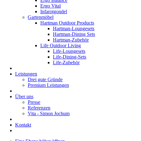
Ergo Balance
Ergo Vital
Infarotgondel
Gartenmöbel
Hartman Outdoor Products
Hartman-Loungesets
Hartman-Dining Sets
Hartman-Zubehör
Life Outdoor Living
Life-Loungesets
Life-Dining-Sets
Life-Zubehör
Leistungen
Drei gute Gründe
Premium Leistungen
Über uns
Presse
Referenzen
Vita - Simon Jochum
Kontakt