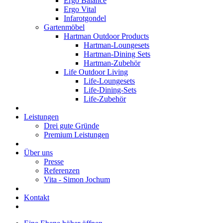
Ergo Balance
Ergo Vital
Infarotgondel
Gartenmöbel
Hartman Outdoor Products
Hartman-Loungesets
Hartman-Dining Sets
Hartman-Zubehör
Life Outdoor Living
Life-Loungesets
Life-Dining-Sets
Life-Zubehör
Leistungen
Drei gute Gründe
Premium Leistungen
Über uns
Presse
Referenzen
Vita - Simon Jochum
Kontakt