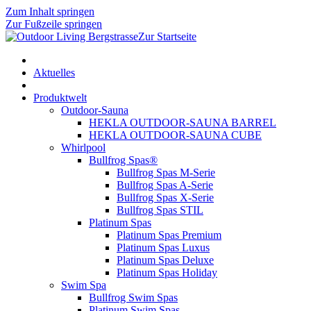
Zum Inhalt springen
Zur Fußzeile springen
Zur Startseite
Aktuelles
Produktwelt
Outdoor-Sauna
HEKLA OUTDOOR-SAUNA BARREL
HEKLA OUTDOOR-SAUNA CUBE
Whirlpool
Bullfrog Spas®
Bullfrog Spas M-Serie
Bullfrog Spas A-Serie
Bullfrog Spas X-Serie
Bullfrog Spas STIL
Platinum Spas
Platinum Spas Premium
Platinum Spas Luxus
Platinum Spas Deluxe
Platinum Spas Holiday
Swim Spa
Bullfrog Swim Spas
Platinum Swim Spas