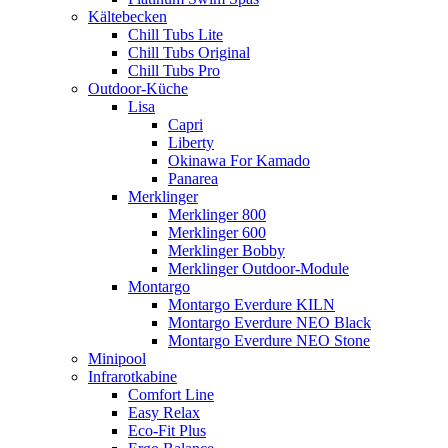
Kältebecken
Chill Tubs Lite
Chill Tubs Original
Chill Tubs Pro
Outdoor-Küche
Lisa
Capri
Liberty
Okinawa For Kamado
Panarea
Merklinger
Merklinger 800
Merklinger 600
Merklinger Bobby
Merklinger Outdoor-Module
Montargo
Montargo Everdure KILN
Montargo Everdure NEO Black
Montargo Everdure NEO Stone
Minipool
Infrarotkabine
Comfort Line
Easy Relax
Eco-Fit Plus