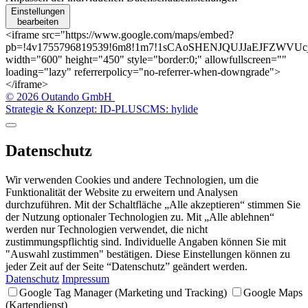
Einstellungen
bearbeiten
<iframe src="https://www.google.com/maps/embed?
pb=!4v1755796819539!6m8!1m7!1sCAoSHENJQUJJaEJFZWVUcjFU
width="600" height="450" style="border:0;" allowfullscreen=""
loading="lazy" referrerpolicy="no-referrer-when-downgrade">
</iframe>
© 2026 Outando GmbH
Strategie & Konzept: ID-PLUS
CMS: hylide
Datenschutz
Wir verwenden Cookies und andere Technologien, um die
Funktionalität der Website zu erweitern und Analysen
durchzuführen. Mit der Schaltfläche „Alle akzeptieren“ stimmen Sie
der Nutzung optionaler Technologien zu. Mit „Alle ablehnen“
werden nur Technologien verwendet, die nicht
zustimmungspflichtig sind. Individuelle Angaben können Sie mit
"Auswahl zustimmen" bestätigen. Diese Einstellungen können zu
jeder Zeit auf der Seite “Datenschutz” geändert werden.
Datenschutz
Impressum
Google Tag Manager (Marketing und Tracking)
Google Maps
(Kartendienst)