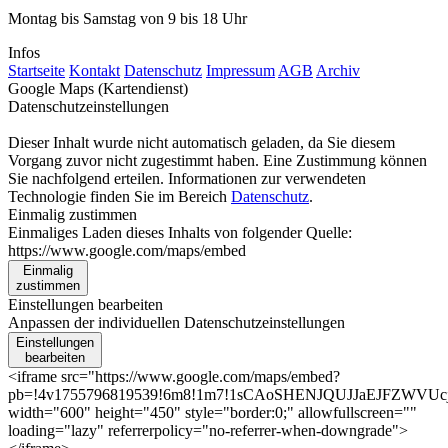
Montag bis Samstag von 9 bis 18 Uhr
Infos
Startseite
Kontakt
Datenschutz
Impressum
AGB
Archiv
Google Maps (Kartendienst)
Datenschutzeinstellungen
Dieser Inhalt wurde nicht automatisch geladen, da Sie diesem
Vorgang zuvor nicht zugestimmt haben. Eine Zustimmung können
Sie nachfolgend erteilen. Informationen zur verwendeten
Technologie finden Sie im Bereich
Datenschutz
.
Einmalig zustimmen
Einmaliges Laden dieses Inhalts von folgender Quelle:
https://www.google.com/maps/embed
Einmalig
zustimmen
Einstellungen bearbeiten
Anpassen der individuellen Datenschutzeinstellungen
Einstellungen
bearbeiten
<iframe src="https://www.google.com/maps/embed?
pb=!4v1755796819539!6m8!1m7!1sCAoSHENJQUJJaEJFZWVUcjFU
width="600" height="450" style="border:0;" allowfullscreen=""
loading="lazy" referrerpolicy="no-referrer-when-downgrade">