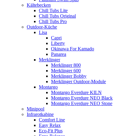
Kältebecken
Chill Tubs Lite
Chill Tubs Original
Chill Tubs Pro
Outdoor-Küche
Lisa
Capri
Liberty
Okinawa For Kamado
Panarea
Merklinger
Merklinger 800
Merklinger 600
Merklinger Bobby
Merklinger Outdoor-Module
Montargo
Montargo Everdure KILN
Montargo Everdure NEO Black
Montargo Everdure NEO Stone
Minipool
Infrarotkabine
Comfort Line
Easy Relax
Eco-Fit Plus