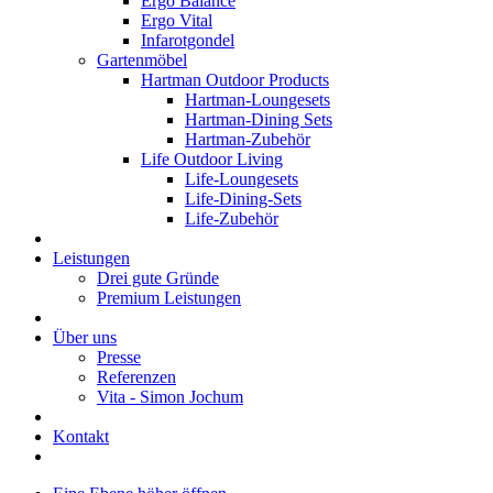
Ergo Balance
Ergo Vital
Infarotgondel
Gartenmöbel
Hartman Outdoor Products
Hartman-Loungesets
Hartman-Dining Sets
Hartman-Zubehör
Life Outdoor Living
Life-Loungesets
Life-Dining-Sets
Life-Zubehör
Leistungen
Drei gute Gründe
Premium Leistungen
Über uns
Presse
Referenzen
Vita - Simon Jochum
Kontakt