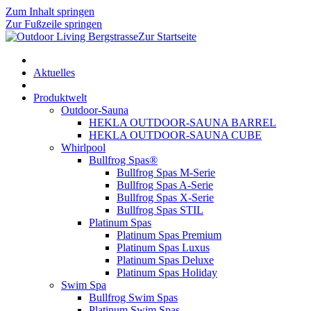
Zum Inhalt springen
Zur Fußzeile springen
Zur Startseite
Aktuelles
Produktwelt
Outdoor-Sauna
HEKLA OUTDOOR-SAUNA BARREL
HEKLA OUTDOOR-SAUNA CUBE
Whirlpool
Bullfrog Spas®
Bullfrog Spas M-Serie
Bullfrog Spas A-Serie
Bullfrog Spas X-Serie
Bullfrog Spas STIL
Platinum Spas
Platinum Spas Premium
Platinum Spas Luxus
Platinum Spas Deluxe
Platinum Spas Holiday
Swim Spa
Bullfrog Swim Spas
Platinum Swim Spas