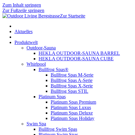
Zum Inhalt springen
Zur Fußzeile springen
Zur Startseite
Aktuelles
Produktwelt
Outdoor-Sauna
HEKLA OUTDOOR-SAUNA BARREL
HEKLA OUTDOOR-SAUNA CUBE
Whirlpool
Bullfrog Spas®
Bullfrog Spas M-Serie
Bullfrog Spas A-Serie
Bullfrog Spas X-Serie
Bullfrog Spas STIL
Platinum Spas
Platinum Spas Premium
Platinum Spas Luxus
Platinum Spas Deluxe
Platinum Spas Holiday
Swim Spa
Bullfrog Swim Spas
Platinum Swim Spas