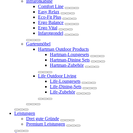
Infrarotkabine
Comfort Line
Easy Relax
Eco-Fit Plus
Ergo Balance
Ergo Vital
Infarotgondel
Gartenmöbel
Hartman Outdoor Products
Hartman-Loungesets
Hartman-Dining Sets
Hartman-Zubehör
Life Outdoor Living
Life-Loungesets
Life-Dining-Sets
Life-Zubehör
Leistungen
Drei gute Gründe
Premium Leistungen