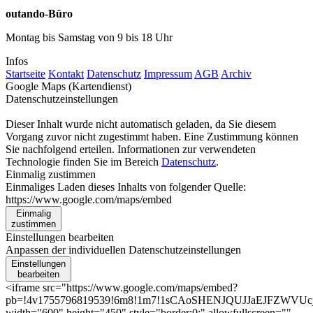
outando-Büro
Montag bis Samstag von 9 bis 18 Uhr
Infos
Startseite
Kontakt
Datenschutz
Impressum
AGB
Archiv
Google Maps (Kartendienst)
Datenschutzeinstellungen
Dieser Inhalt wurde nicht automatisch geladen, da Sie diesem
Vorgang zuvor nicht zugestimmt haben. Eine Zustimmung können
Sie nachfolgend erteilen. Informationen zur verwendeten
Technologie finden Sie im Bereich
Datenschutz
.
Einmalig zustimmen
Einmaliges Laden dieses Inhalts von folgender Quelle:
https://www.google.com/maps/embed
Einmalig
zustimmen
Einstellungen bearbeiten
Anpassen der individuellen Datenschutzeinstellungen
Einstellungen
bearbeiten
<iframe src="https://www.google.com/maps/embed?
pb=!4v1755796819539!6m8!1m7!1sCAoSHENJQUJJaEJFZWVUcjFU
width="600" height="450" style="border:0;" allowfullscreen=""