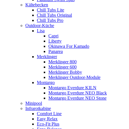
Kältebecken
Chill Tubs Lite
Chill Tubs Original
Chill Tubs Pro
Outdoor-Küche
Lisa
Capri
Liberty
Okinawa For Kamado
Panarea
Merklinger
Merklinger 800
Merklinger 600
Merklinger Bobby
Merklinger Outdoor-Module
Montargo
Montargo Everdure KILN
Montargo Everdure NEO Black
Montargo Everdure NEO Stone
Minipool
Infrarotkabine
Comfort Line
Easy Relax
Eco-Fit Plus