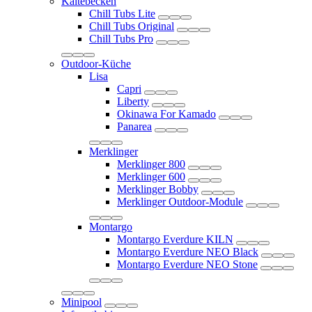
Kältebecken
Chill Tubs Lite
Chill Tubs Original
Chill Tubs Pro
Outdoor-Küche
Lisa
Capri
Liberty
Okinawa For Kamado
Panarea
Merklinger
Merklinger 800
Merklinger 600
Merklinger Bobby
Merklinger Outdoor-Module
Montargo
Montargo Everdure KILN
Montargo Everdure NEO Black
Montargo Everdure NEO Stone
Minipool