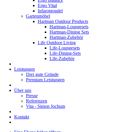
Ergo Balance
Ergo Vital
Infarotgondel
Gartenmöbel
Hartman Outdoor Products
Hartman-Loungesets
Hartman-Dining Sets
Hartman-Zubehör
Life Outdoor Living
Life-Loungesets
Life-Dining-Sets
Life-Zubehör
Leistungen
Drei gute Gründe
Premium Leistungen
Über uns
Presse
Referenzen
Vita - Simon Jochum
Kontakt