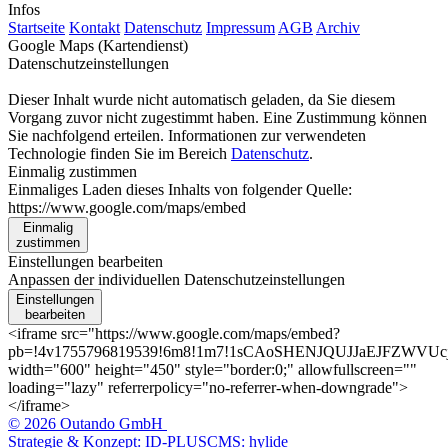
Infos
Startseite
Kontakt
Datenschutz
Impressum
AGB
Archiv
Google Maps (Kartendienst)
Datenschutzeinstellungen
Dieser Inhalt wurde nicht automatisch geladen, da Sie diesem
Vorgang zuvor nicht zugestimmt haben. Eine Zustimmung können
Sie nachfolgend erteilen. Informationen zur verwendeten
Technologie finden Sie im Bereich
Datenschutz
.
Einmalig zustimmen
Einmaliges Laden dieses Inhalts von folgender Quelle:
https://www.google.com/maps/embed
Einmalig
zustimmen
Einstellungen bearbeiten
Anpassen der individuellen Datenschutzeinstellungen
Einstellungen
bearbeiten
<iframe src="https://www.google.com/maps/embed?
pb=!4v1755796819539!6m8!1m7!1sCAoSHENJQUJJaEJFZWVUcjFU
width="600" height="450" style="border:0;" allowfullscreen=""
loading="lazy" referrerpolicy="no-referrer-when-downgrade">
</iframe>
© 2026 Outando GmbH
Strategie & Konzept: ID-PLUS
CMS: hylide