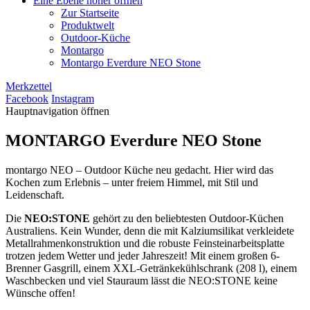
Eine Ebene höher öffnen
Zur Startseite
Produktwelt
Outdoor-Küche
Montargo
Montargo Everdure NEO Stone
Merkzettel
Facebook
Instagram
Hauptnavigation öffnen
MONTARGO
Everdure NEO Stone
montargo NEO – Outdoor Küche neu gedacht. Hier wird das
Kochen zum Erlebnis – unter freiem Himmel, mit Stil und
Leidenschaft.
Die
NEO:STONE
gehört zu den beliebtesten Outdoor-Küchen
Australiens. Kein Wunder, denn die mit Kalziumsilikat verkleidete
Metallrahmenkonstruktion und die robuste Feinsteinarbeitsplatte
trotzen jedem Wetter und jeder Jahreszeit! Mit einem großen 6-
Brenner Gasgrill, einem XXL-Getränkekühlschrank (208 l), einem
Waschbecken und viel Stauraum lässt die NEO:STONE keine
Wünsche offen!