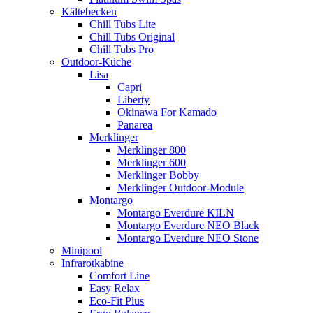
Kältebecken
Chill Tubs Lite
Chill Tubs Original
Chill Tubs Pro
Outdoor-Küche
Lisa
Capri
Liberty
Okinawa For Kamado
Panarea
Merklinger
Merklinger 800
Merklinger 600
Merklinger Bobby
Merklinger Outdoor-Module
Montargo
Montargo Everdure KILN
Montargo Everdure NEO Black
Montargo Everdure NEO Stone
Minipool
Infrarotkabine
Comfort Line
Easy Relax
Eco-Fit Plus