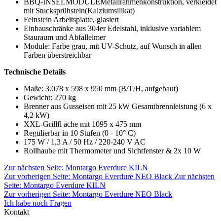
BBQ-INSELMODULEMetallrahmenkonstruktion, verkleidet
mit Stucksprühstein(Kalziumsilikat)
Feinstein Arbeitsplatte, glasiert
Einbauschränke aus 304er Edelstahl, inklusive variablem
Stauraum und Abfalleimer
Module: Farbe grau, mit UV-Schutz, auf Wunsch in allen
Farben überstreichbar
Technische Details
Maße: 3.078 x 598 x 950 mm (B/T/H, aufgebaut)
Gewicht: 270 kg
Brenner aus Gusseisen mit 25 kW Gesamtbrennleistung (6 x
4,2 kW)
XXL-Grillfl äche mit 1095 x 475 mm
Regulierbar in 10 Stufen (0 - 10° C)
175 W / 1,3 A / 50 Hz / 220-240 V AC
Rollhaube mit Thermometer und Sichtfenster & 2x 10 W
Zur nächsten Seite:
Montargo Everdure KILN
Zur vorherigen Seite:
Montargo Everdure NEO Black
Zur nächsten
Seite: Montargo Everdure KILN
Zur vorherigen Seite: Montargo Everdure NEO Black
Ich habe noch Fragen
Kontakt