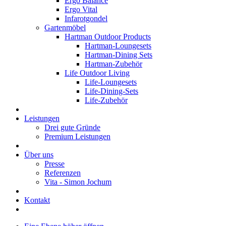
Ergo Balance
Ergo Vital
Infarotgondel
Gartenmöbel
Hartman Outdoor Products
Hartman-Loungesets
Hartman-Dining Sets
Hartman-Zubehör
Life Outdoor Living
Life-Loungesets
Life-Dining-Sets
Life-Zubehör
Leistungen
Drei gute Gründe
Premium Leistungen
Über uns
Presse
Referenzen
Vita - Simon Jochum
Kontakt