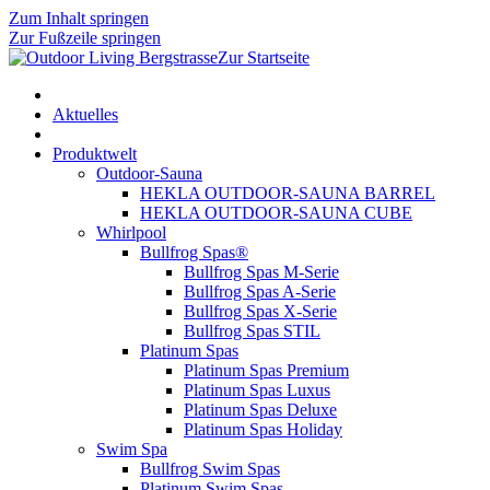
Zum Inhalt springen
Zur Fußzeile springen
Zur Startseite
Aktuelles
Produktwelt
Outdoor-Sauna
HEKLA OUTDOOR-SAUNA BARREL
HEKLA OUTDOOR-SAUNA CUBE
Whirlpool
Bullfrog Spas®
Bullfrog Spas M-Serie
Bullfrog Spas A-Serie
Bullfrog Spas X-Serie
Bullfrog Spas STIL
Platinum Spas
Platinum Spas Premium
Platinum Spas Luxus
Platinum Spas Deluxe
Platinum Spas Holiday
Swim Spa
Bullfrog Swim Spas
Platinum Swim Spas