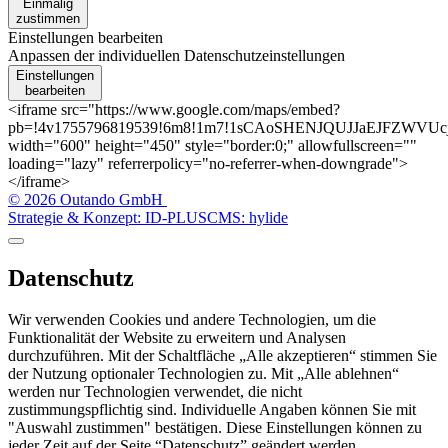
Einmalig
zustimmen
Einstellungen bearbeiten
Anpassen der individuellen Datenschutzeinstellungen
Einstellungen
bearbeiten
<iframe src="https://www.google.com/maps/embed?
pb=!4v1755796819539!6m8!1m7!1sCAoSHENJQUJJaEJFZWVUcjFU
width="600" height="450" style="border:0;" allowfullscreen=""
loading="lazy" referrerpolicy="no-referrer-when-downgrade">
</iframe>
© 2026 Outando GmbH
Strategie & Konzept: ID-PLUS
CMS: hylide
Datenschutz
Wir verwenden Cookies und andere Technologien, um die
Funktionalität der Website zu erweitern und Analysen
durchzuführen. Mit der Schaltfläche „Alle akzeptieren“ stimmen Sie
der Nutzung optionaler Technologien zu. Mit „Alle ablehnen“
werden nur Technologien verwendet, die nicht
zustimmungspflichtig sind. Individuelle Angaben können Sie mit
"Auswahl zustimmen" bestätigen. Diese Einstellungen können zu
jeder Zeit auf der Seite “Datenschutz” geändert werden.