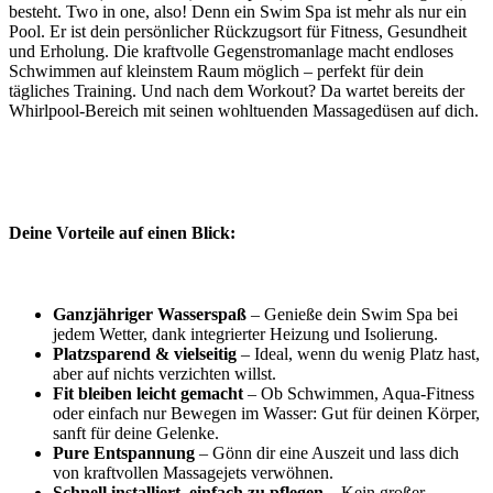
besteht. Two in one, also! Denn ein Swim Spa ist mehr als nur ein
Pool. Er ist dein persönlicher Rückzugsort für Fitness, Gesundheit
und Erholung. Die kraftvolle Gegenstromanlage macht endloses
Schwimmen auf kleinstem Raum möglich – perfekt für dein
tägliches Training. Und nach dem Workout? Da wartet bereits der
Whirlpool-Bereich mit seinen wohltuenden Massagedüsen auf dich.
Deine Vorteile auf einen Blick:
Ganzjähriger Wasserspaß
– Genieße dein Swim Spa bei
jedem Wetter, dank integrierter Heizung und Isolierung.
Platzsparend & vielseitig
– Ideal, wenn du wenig Platz hast,
aber auf nichts verzichten willst.
Fit bleiben leicht gemacht
– Ob Schwimmen, Aqua-Fitness
oder einfach nur Bewegen im Wasser: Gut für deinen Körper,
sanft für deine Gelenke.
Pure Entspannung
– Gönn dir eine Auszeit und lass dich
von kraftvollen Massagejets verwöhnen.
Schnell installiert, einfach zu pflegen
– Kein großer