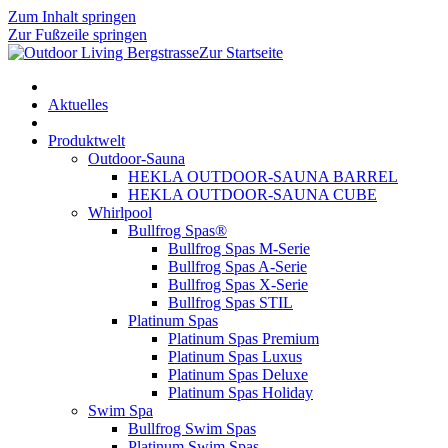
Zum Inhalt springen
Zur Fußzeile springen
Zur Startseite
Aktuelles
Produktwelt
Outdoor-Sauna
HEKLA OUTDOOR-SAUNA BARREL
HEKLA OUTDOOR-SAUNA CUBE
Whirlpool
Bullfrog Spas®
Bullfrog Spas M-Serie
Bullfrog Spas A-Serie
Bullfrog Spas X-Serie
Bullfrog Spas STIL
Platinum Spas
Platinum Spas Premium
Platinum Spas Luxus
Platinum Spas Deluxe
Platinum Spas Holiday
Swim Spa
Bullfrog Swim Spas
Platinum Swim Spas