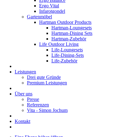
Ergo Balance
Ergo Vital
Infarotgondel
Gartenmöbel
Hartman Outdoor Products
Hartman-Loungesets
Hartman-Dining Sets
Hartman-Zubehör
Life Outdoor Living
Life-Loungesets
Life-Dining-Sets
Life-Zubehör
Leistungen
Drei gute Gründe
Premium Leistungen
Über uns
Presse
Referenzen
Vita - Simon Jochum
Kontakt