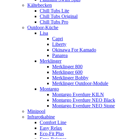
Kältebecken
Chill Tubs Lite
Chill Tubs Original
Chill Tubs Pro
Outdoor-Küche
Lisa
Capri
Liberty
Okinawa For Kamado
Panarea
Merklinger
Merklinger 800
Merklinger 600
Merklinger Bobby
Merklinger Outdoor-Module
Montargo
Montargo Everdure KILN
Montargo Everdure NEO Black
Montargo Everdure NEO Stone
Minipool
Infrarotkabine
Comfort Line
Easy Relax
Eco-Fit Plus