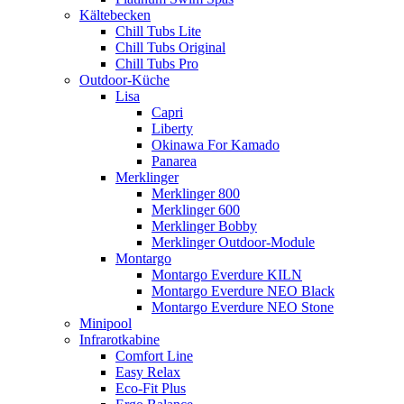
Kältebecken
Chill Tubs Lite
Chill Tubs Original
Chill Tubs Pro
Outdoor-Küche
Lisa
Capri
Liberty
Okinawa For Kamado
Panarea
Merklinger
Merklinger 800
Merklinger 600
Merklinger Bobby
Merklinger Outdoor-Module
Montargo
Montargo Everdure KILN
Montargo Everdure NEO Black
Montargo Everdure NEO Stone
Minipool
Infrarotkabine
Comfort Line
Easy Relax
Eco-Fit Plus