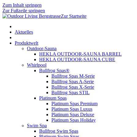
Zum Inhalt springen
Zur Fußzeile springen
Zur Startseite
Aktuelles
Produktwelt
Outdoor-Sauna
HEKLA OUTDOOR-SAUNA BARREL
HEKLA OUTDOOR-SAUNA CUBE
Whirlpool
Bullfrog Spas®
Bullfrog Spas M-Serie
Bullfrog Spas A-Serie
Bullfrog Spas X-Serie
Bullfrog Spas STIL
Platinum Spas
Platinum Spas Premium
Platinum Spas Luxus
Platinum Spas Deluxe
Platinum Spas Holiday
Swim Spa
Bullfrog Swim Spas
Platinum Swim Spas