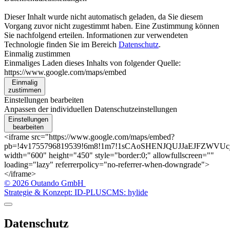
Dieser Inhalt wurde nicht automatisch geladen, da Sie diesem
Vorgang zuvor nicht zugestimmt haben. Eine Zustimmung können
Sie nachfolgend erteilen. Informationen zur verwendeten
Technologie finden Sie im Bereich
Datenschutz
.
Einmalig zustimmen
Einmaliges Laden dieses Inhalts von folgender Quelle:
https://www.google.com/maps/embed
Einmalig
zustimmen
Einstellungen bearbeiten
Anpassen der individuellen Datenschutzeinstellungen
Einstellungen
bearbeiten
<iframe src="https://www.google.com/maps/embed?
pb=!4v1755796819539!6m8!1m7!1sCAoSHENJQUJJaEJFZWVUcjFU
width="600" height="450" style="border:0;" allowfullscreen=""
loading="lazy" referrerpolicy="no-referrer-when-downgrade">
</iframe>
© 2026 Outando GmbH
Strategie & Konzept: ID-PLUS
CMS: hylide
Datenschutz