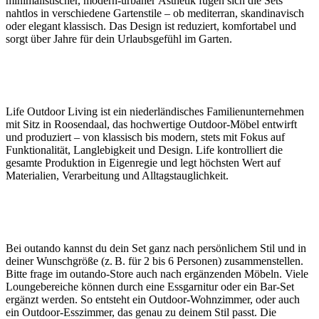
minimalistischer, modern-urbaner Ästhetik fügen sich die Sets
nahtlos in verschiedene Gartenstile – ob mediterran, skandinavisch
oder elegant klassisch. Das Design ist reduziert, komfortabel und
sorgt über Jahre für dein Urlaubsgefühl im Garten.
Life Outdoor Living ist ein niederländisches Familienunternehmen
mit Sitz in Roosendaal, das hochwertige Outdoor‑Möbel entwirft
und produziert – von klassisch bis modern, stets mit Fokus auf
Funktionalität, Langlebigkeit und Design. Life kontrolliert die
gesamte Produktion in Eigenregie und legt höchsten Wert auf
Materialien, Verarbeitung und Alltagstauglichkeit.
Bei outando kannst du dein Set ganz nach persönlichem Stil und in
deiner Wunschgröße (z. B. für 2 bis 6 Personen) zusammenstellen.
Bitte frage im outando-Store auch nach ergänzenden Möbeln. Viele
Loungebereiche können durch eine Essgarnitur oder ein Bar-Set
ergänzt werden. So entsteht ein Outdoor-Wohnzimmer, oder auch
ein Outdoor-Esszimmer, das genau zu deinem Stil passt. Die