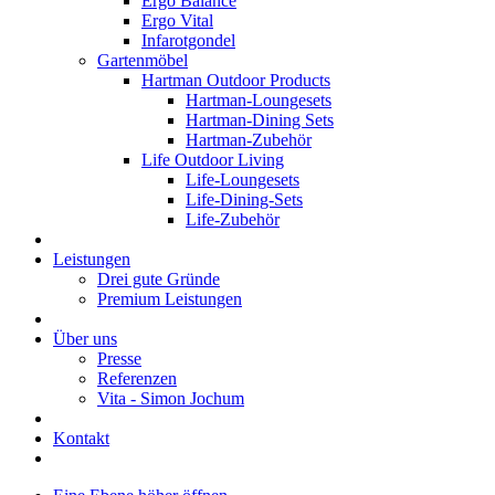
Ergo Balance
Ergo Vital
Infarotgondel
Gartenmöbel
Hartman Outdoor Products
Hartman-Loungesets
Hartman-Dining Sets
Hartman-Zubehör
Life Outdoor Living
Life-Loungesets
Life-Dining-Sets
Life-Zubehör
Leistungen
Drei gute Gründe
Premium Leistungen
Über uns
Presse
Referenzen
Vita - Simon Jochum
Kontakt