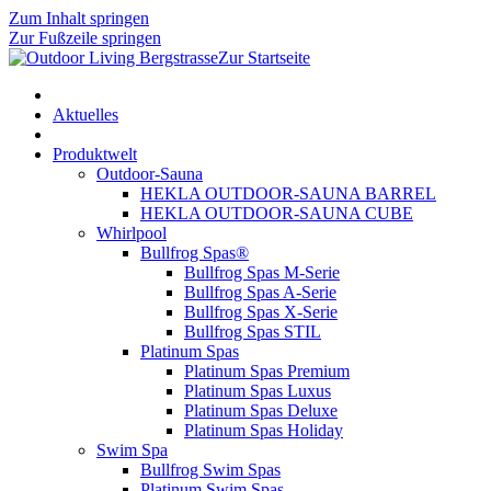
Zum Inhalt springen
Zur Fußzeile springen
Zur Startseite
Aktuelles
Produktwelt
Outdoor-Sauna
HEKLA OUTDOOR-SAUNA BARREL
HEKLA OUTDOOR-SAUNA CUBE
Whirlpool
Bullfrog Spas®
Bullfrog Spas M-Serie
Bullfrog Spas A-Serie
Bullfrog Spas X-Serie
Bullfrog Spas STIL
Platinum Spas
Platinum Spas Premium
Platinum Spas Luxus
Platinum Spas Deluxe
Platinum Spas Holiday
Swim Spa
Bullfrog Swim Spas
Platinum Swim Spas