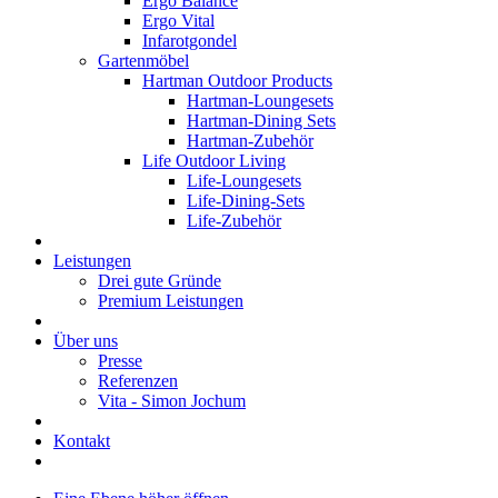
Ergo Balance
Ergo Vital
Infarotgondel
Gartenmöbel
Hartman Outdoor Products
Hartman-Loungesets
Hartman-Dining Sets
Hartman-Zubehör
Life Outdoor Living
Life-Loungesets
Life-Dining-Sets
Life-Zubehör
Leistungen
Drei gute Gründe
Premium Leistungen
Über uns
Presse
Referenzen
Vita - Simon Jochum
Kontakt