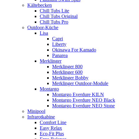
Kältebecken
Chill Tubs Lite
Chill Tubs Original
Chill Tubs Pro
Outdoor-Küche
Lisa
Capri
Liberty
Okinawa For Kamado
Panarea
Merklinger
Merklinger 800
Merklinger 600
Merklinger Bobby
Merklinger Outdoor-Module
Montargo
Montargo Everdure KILN
Montargo Everdure NEO Black
Montargo Everdure NEO Stone
Minipool
Infrarotkabine
Comfort Line
Easy Relax
Eco-Fit Plus