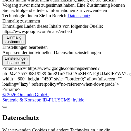
Vorgang zuvor nicht zugestimmt haben. Eine Zustimmung können
Sie nachfolgend erteilen. Informationen zur verwendeten
Technologie finden Sie im Bereich
Datenschutz
.
Einmalig zustimmen
Einmaliges Laden dieses Inhalts von folgender Quelle:
https://www.google.com/maps/embed
Einmalig
zustimmen
Einstellungen bearbeiten
Anpassen der individuellen Datenschutzeinstellungen
Einstellungen
bearbeiten
<iframe src="https://www.google.com/maps/embed?
pb=!4v1755796819539!6m8!1m7!1sCAoSHENJQUJJaEJFZWVUcjFU
width="600" height="450" style="border:0;" allowfullscreen=""
loading="lazy" referrerpolicy="no-referrer-when-downgrade">
</iframe>
© 2026 Outando GmbH
Strategie & Konzept: ID-PLUS
CMS: hylide
Datenschutz
Wir verwenden Cookies und andere Technologien, um die